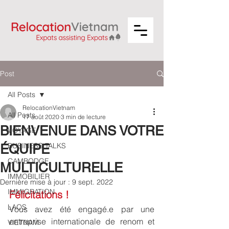
Post
All Posts
RelocationVietnam
All Posts
17 août 2020
3 min de lecture
BIENVENUE DANS VOTRE
VOYAGE
BUSINESS TALKS
ÉQUIPE
CAMBODGE
MULTICULTURELLE
IMMOBILIER
Dernière mise à jour :
9 sept. 2022
IMMIGRATION
Félicitations !
LAOS
Vous avez été engagé.e par une 
entreprise internationale de renom et 
VIETNAM