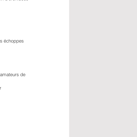
tes échoppes
s amateurs de 
r