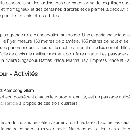
nte passerelle sur les jardins, des serres en forme de coquillage su
s et montagneux et des centaines d'arbres et de plantes à découvrir, 
 pour les enfants et les adultes.
a plus grande roue d'observation au monde. Une expérience unique et 
, le Flyer mesure 150 mètres de diamètre, 165 mètres de haut et se
es panoramiques à couper le souffle qui sont si radicalement différ
difficile de choisir le meilleur moment pour faire un tour. Les passagers
e la rivière Singapour, Raffles Place, Marina Bay, Empress Place et P
r - Activités 
wn et Kampong Glam
uartiers, possédant chacun leur propre identité, est un passage obligé
ici l'article
 à propos de ces trois quartiers !
e, le Jardin botanique s'étend sur environ 3 hectares. Lac, petites cas
a faune de ce parc saura vous ravir ! Ne manquez surtout pas le Jard