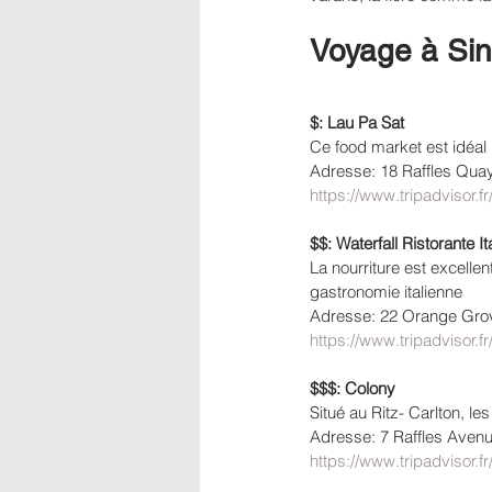
Voyage à Sin
$: Lau Pa Sat 
Ce food market est idéal 
Adresse: 18 Raffles Quay
https://www.tripadvisor.f
$$: Waterfall Ristorante It
La nourriture est excelle
gastronomie italienne
Adresse: 22 Orange Grov
https://www.tripadvisor.f
$$$: Colony
Situé au Ritz- Carlton, l
Adresse: 7 Raffles Avenu
https://www.tripadvisor.f