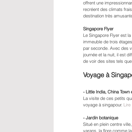
offrent une impressionna
recréent des climats frai
destination très amusante
Singapore Flyer 
Le Singapore Flyer est l
immeuble de trois étages
par seconde. Avec des vu
journée et la nuit, il est 
de voir des sites tels qu
Voyage à Singapou
- Little India, China To
La visite de ces petits q
voyage à singapour. 
Lire 
- Jardin botanique
Situé en plein centre vill
varans, la flore comme l