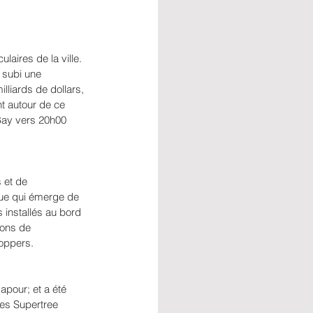
laires de la ville. 
 subi une 
liards de dollars, 
nt autour de ce 
Bay vers 20h00 
 et de 
ue qui émerge de 
s installés au bord 
ions de 
hoppers.
apour; et a été 
res Supertree 