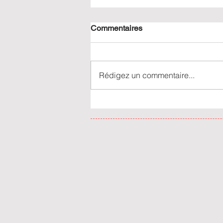
Commentaires
Rédigez un commentaire...
Où partir pendant le Têt au
Vietnam : meilleures
destinations, conseils voyage
& infos visa