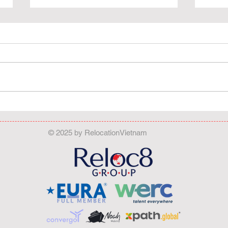
Un jour d'excursion à la
Un W
découverte des iles de Phu
copi
Quoc
© 2025 by RelocationVietnam