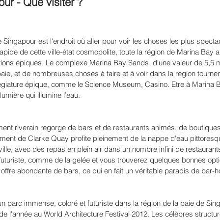
ur - Que visiter ?
ingapour est l'endroit où aller pour voir les choses les plus spectacu
ide de cette ville-état cosmopolite, toute la région de Marina Bay a
tions épiques. Le complexe Marina Bay Sands, d'une valeur de 5,5 mil
 baie, et de nombreuses choses à faire et à voir dans la région tourne
llégiature épique, comme le Science Museum, Casino. Etre à Marina 
lumière qui illumine l’eau.
t riverain regorge de bars et de restaurants animés, de boutiques
ent de Clarke Quay profite pleinement de la nappe d'eau pittoresq
a ville, avec des repas en plein air dans un nombre infini de restaurant
it futuriste, comme de la gelée et vous trouverez quelques bonnes opt
ffre abondante de bars, ce qui en fait un véritable paradis de bar-
 parc immense, coloré et futuriste dans la région de la baie de Sing
e l'année au World Architecture Festival 2012. Les célèbres structu