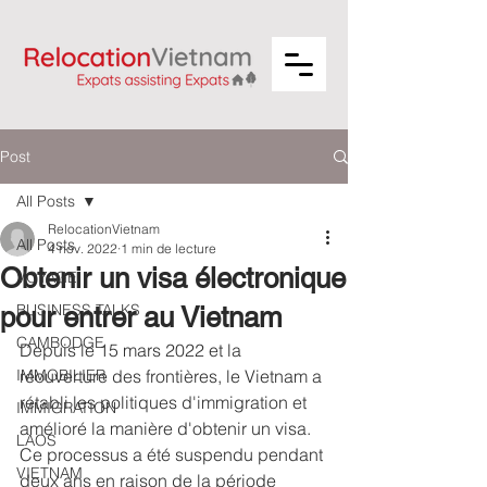
Post
All Posts
RelocationVietnam
All Posts
4 nov. 2022
1 min de lecture
Obtenir un visa électronique
VOYAGE
BUSINESS TALKS
pour entrer au Vietnam
CAMBODGE
Depuis le 15 mars 2022 et la 
IMMOBILIER
réouverture des frontières, le Vietnam a 
rétabli les politiques d'immigration et 
IMMIGRATION
amélioré la manière d'obtenir un visa. 
LAOS
Ce processus a été suspendu pendant 
VIETNAM
deux ans en raison de la période 