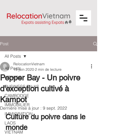
Post
All Posts
RelocationVietnam
All Posts
15 juin 2020
2 min de lecture
Pepper Bay - Un poivre
VOYAGE
BUSINESS TALKS
d'exception cultivé à
CAMBODGE
Kampot
IMMOBILIER
Dernière mise à jour :
9 sept. 2022
IMMIGRATION
Culture du poivre dans le 
LAOS
monde
VIETNAM