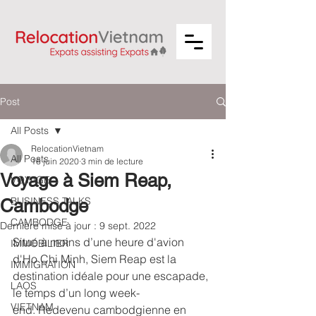
Post
All Posts
RelocationVietnam
All Posts
16 juin 2020
3 min de lecture
Voyage à Siem Reap,
VOYAGE
BUSINESS TALKS
Cambodge
CAMBODGE
Dernière mise à jour :
9 sept. 2022
Situé à moins d’une heure d'avion 
IMMOBILIER
d'Ho Chi Minh, Siem Reap est la 
IMMIGRATION
destination idéale pour une escapade, 
LAOS
le temps d’un long week-
VIETNAM
end. Redevenu cambodgienne en 