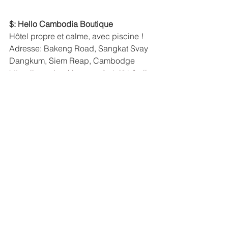
$: Hello Cambodia Boutique
Hôtel propre et calme, avec piscine !
Adresse: Bakeng Road, Sangkat Svay 
Dangkum, Siem Reap, Cambodge
https://www.booking.com/hotel/kh/hello
-cambodia-boutique.fr.
$$: The Night Hotel
Idéalement placé, les chambres sont 
spacieuses et le petit déjeuner copieux
Adresse: Sok San Road Steung Thmey 
Village, Sangkat Svay Dongkum 
Commune, Siem Reap, Cambodge
Tel: 00 855 63 762 762
https://thenight-hotel.com
$$$: Jaya House River Park