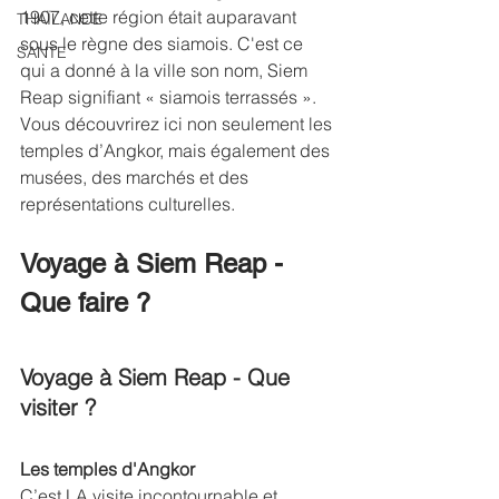
1907, cette région était auparavant 
THAÏLANDE
sous le règne des siamois. C'est ce 
SANTE
qui a donné à la ville son nom, Siem 
Reap signifiant « siamois terrassés ». 
Vous découvrirez ici non seulement les 
temples d’Angkor, mais également des 
musées, des marchés et des 
représentations culturelles.
Voyage à Siem Reap - 
Que faire ? 
Voyage à Siem Reap - Que 
visiter ? 
Les temples d'Angkor 
C’est LA visite incontournable et 